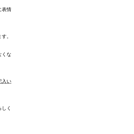
に表情
ます。
なくな
記入い
ろしく